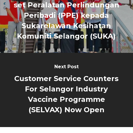
set Peralatan Perlindungan
Peribadi (PPE) kepada
Sukarelawan Kesihatan
Komuniti Selangor (SUKA)
Next Post
Customer Service Counters
For Selangor Industry
Vaccine Programme
(SELVAX) Now Open